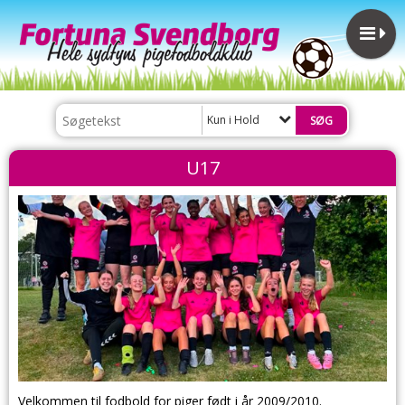
Kun i Hold
U17
Velkommen til fodbold for piger født i år 2009/2010
.