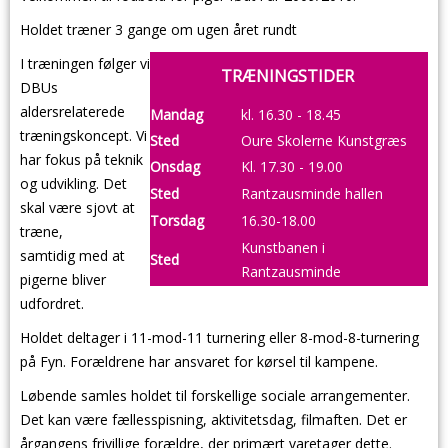
Holdet træner 3 gange om ugen året rundt
I træningen følger vi
TRÆNINGSTIDER
DBUs
aldersrelaterede
Mandag
kl. 16.30 - 18.45
træningskoncept. Vi
Sted
Oure Skolerne Kunstgræs
har fokus på teknik
Onsdag
Kl. 17.30 - 19.00
og udvikling. Det
Sted
Rantzausminde hallen
skal være sjovt at
Torsdag
16.30-18.00
træne,
Kunstbanen i
samtidig med at
Sted
Rantzausminde
pigerne bliver
udfordret.
Holdet deltager i 11-mod-11 turnering eller 8-mod-8-turnering
på Fyn. Forældrene har ansvaret for kørsel til kampene.
Løbende samles holdet til forskellige sociale arrangementer.
Det kan være fællesspisning, aktivitetsdag, filmaften. Det er
årgangens frivillige forældre, der primært varetager dette.