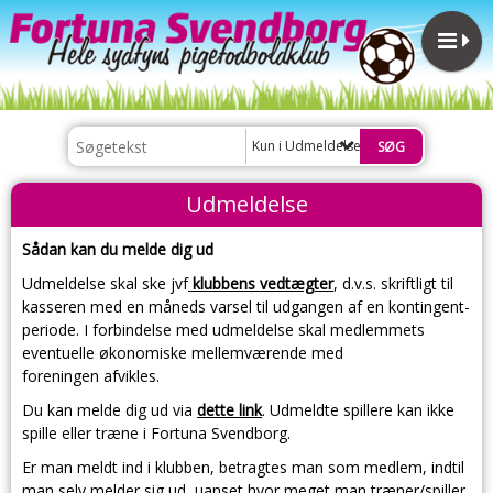
Kun i Udmeldelse
Udmeldelse
Sådan kan du melde dig ud
Udmeldelse skal ske jvf
klubbens vedtægter
, d.v.s. skriftligt til
kasseren med en måneds varsel til udgangen af en kontingent-
periode. I forbindelse med udmeldelse skal medlemmets
eventuelle økonomiske mellemværende med
foreningen afvikles.
Du kan melde dig ud via
dette link
. Udmeldte spillere kan ikke
spille eller træne i Fortuna Svendborg.
Er man meldt ind i klubben, betragtes man som medlem, indtil
man selv melder sig ud, uanset hvor meget man træner/spiller,